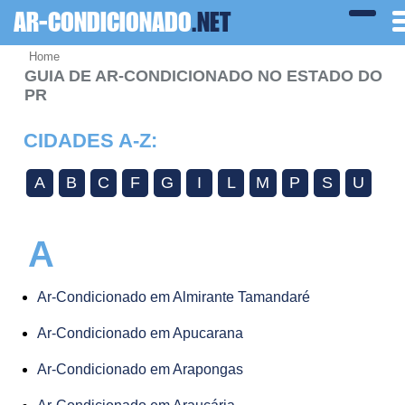
AR-CONDICIONADO
.NET
Home
GUIA DE AR-CONDICIONADO NO ESTADO DO
PR
CIDADES A-Z:
A
B
C
F
G
I
L
M
P
S
U
A
Ar-Condicionado em Almirante Tamandaré
Ar-Condicionado em Apucarana
Ar-Condicionado em Arapongas