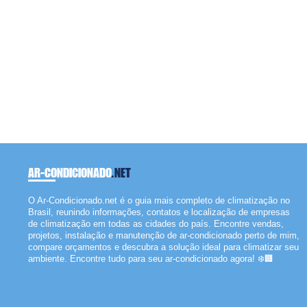
AR-CONDICIONADO
.NET
O Ar-Condicionado.net é o guia mais completo de climatização no
Brasil, reunindo informações, contatos e localização de empresas
de climatização em todas as cidades do país. Encontre vendas,
projetos, instalação e manutenção de ar-condicionado perto de mim,
compare orçamentos e descubra a solução ideal para climatizar seu
ambiente. Encontre tudo para seu ar-condicionado agora! ❄️🏢